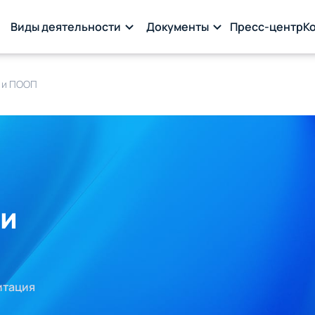
Виды деятельности
Документы
Пресс‑центр
К
 и ПООП
ти
итация