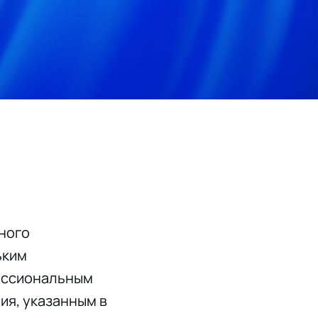
ного
ьким
ессиональным
ия, указанным в