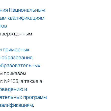
ния Национальным
ным квалификациям
тов
утвержденным
и примерных
 образования,
 образовательных
м приказом
 № 153, а также в
оведению и
вательных программ
квалификациям
,