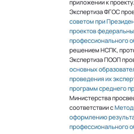
приложении к проекту
Экспертиза ФГОС пров
советом при Президе
проектов федеральны
профессионального об
решением НСПК, прото
Экспертиза ПООП пров
основных образовате
проведения их экспер
программ среднего п
Министерства просвеще
соответствии с
Метод
оформлению результа
профессионального о